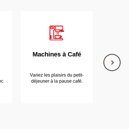
Machines à Café
Réfri
Con
Variez les plaisirs du petit-
Les ind
ec
déjeuner à la pause café.
garder vos