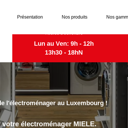
Présentation
Nos produits
Nos gamm
heures d'ouverture
Lun au Ven: 9h - 12h
13h30 - 18hN
font confiance à EBG Service et aux
pagner dans leur quotidien!
ur, congélateur, cave à vin, machines à café, fer à