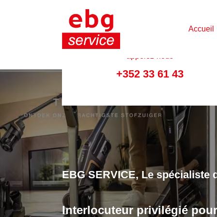
Accueil
appelez-nous
+352 33 61 43
Nombreux sont les clients qui 
produits Miele pour les accom
Lave-linge, sèche-linge, réfrigérate