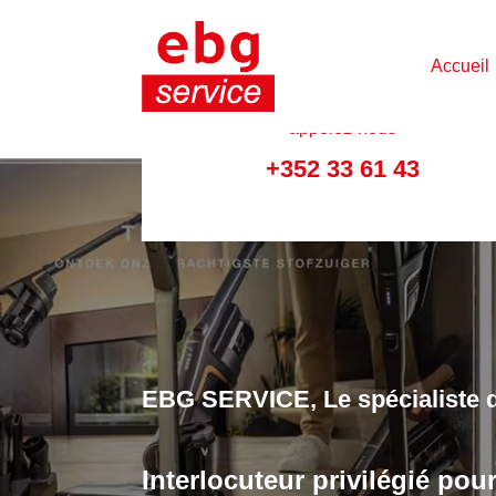
Accueil
appelez-nous
+352 33 61 43
Nombreux sont les clients qui 
produits Miele pour les accom
Lave-linge, sèche-linge, réfrigérate