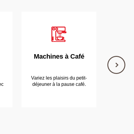
Machines à Café
Réfri
Con
Variez les plaisirs du petit-
Les ind
ec
déjeuner à la pause café.
garder vos