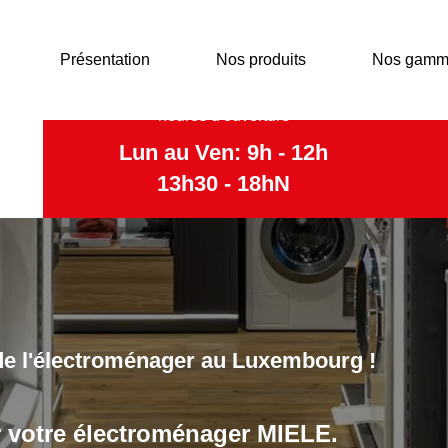
Présentation
Nos produits
Nos gamm
heures d'ouverture
Lun au Ven: 9h - 12h
13h30 - 18hN
font confiance à EBG Service et aux
pagner dans leur quotidien!
ur, congélateur, cave à vin, machines à café, fer à